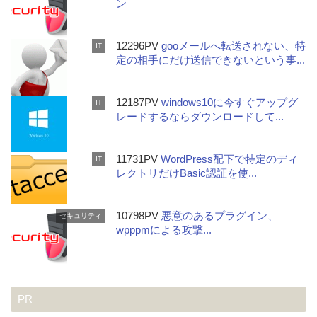
ン
12296PV
gooメールへ転送されない、特
IT
定の相手にだけ送信できないという事...
12187PV
windows10に今すぐアップグ
IT
レードするならダウンロードして...
11731PV
WordPress配下で特定のディ
IT
レクトリだけBasic認証を使...
10798PV
悪意のあるプラグイン、
セキュリティ
wpppmによる攻撃...
PR