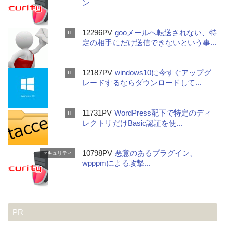
ン
12296PV
gooメールへ転送されない、特
IT
定の相手にだけ送信できないという事...
12187PV
windows10に今すぐアップグ
IT
レードするならダウンロードして...
11731PV
WordPress配下で特定のディ
IT
レクトリだけBasic認証を使...
10798PV
悪意のあるプラグイン、
セキュリティ
wpppmによる攻撃...
PR