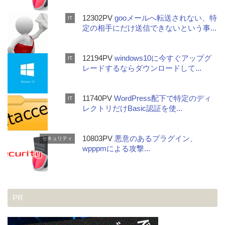
12302PV
gooメールへ転送されない、特
IT
定の相手にだけ送信できないという事...
12194PV
windows10に今すぐアップグ
IT
レードするならダウンロードして...
11740PV
WordPress配下で特定のディ
IT
レクトリだけBasic認証を使...
10803PV
悪意のあるプラグイン、
セキュリティ
wpppmによる攻撃...
PR