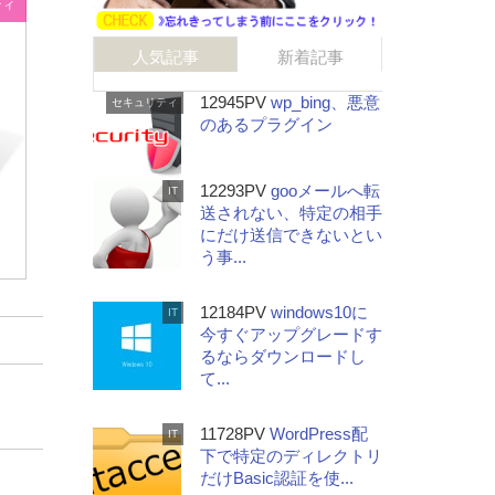
ティ
人気記事
新着記事
12945PV
wp_bing、悪意
セキュリティ
のあるプラグイン
12293PV
gooメールへ転
IT
送されない、特定の相手
にだけ送信できないとい
う事...
12184PV
windows10に
IT
今すぐアップグレードす
るならダウンロードし
て...
、
11728PV
WordPress配
IT
下で特定のディレクトリ
0
だけBasic認証を使...