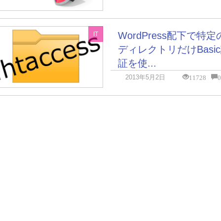
WordPress配下で特定
IT
ディレクトリだけBasi
証を使...
11728
2013年5月2日