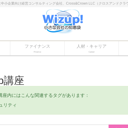
に中小企業向け経営コンサルティング会社、Cross&Crown LLC（クロスアン
ファイナンス
人材・キャリア
Finance
Career
eb講座
b講座内にはこんな関連するタグがあります：
ュリティ