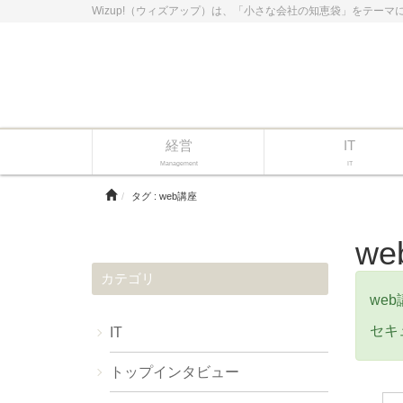
Wizup!（ウィズアップ）は、「小さな会社の知恵袋」をテーマ
経営
IT
Management
IT
タグ : web講座
w
カテゴリ
we
セキ
IT
トップインタビュー