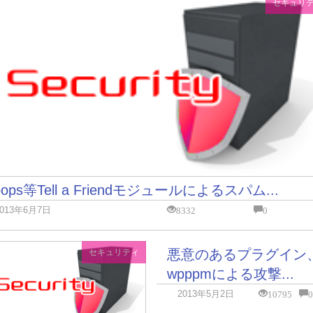
セキュリ
oops等Tell a Friendモジュールによるスパム...
8332
0
2013年6月7日
悪意のあるプラグイン
セキュリティ
wpppmによる攻撃...
10795
2013年5月2日