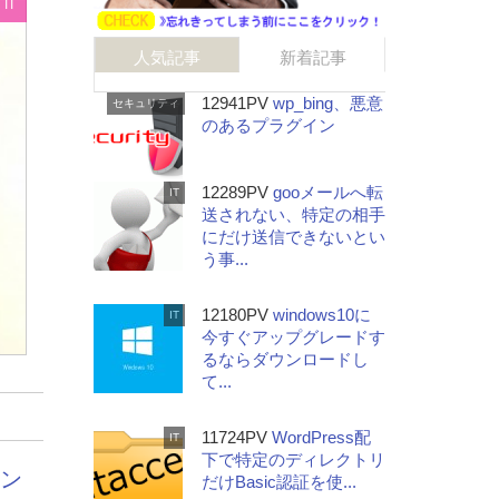
IT
人気記事
新着記事
12941PV
wp_bing、悪意
セキュリティ
のあるプラグイン
12289PV
gooメールへ転
IT
送されない、特定の相手
にだけ送信できないとい
う事...
12180PV
windows10に
IT
今すぐアップグレードす
るならダウンロードし
て...
11724PV
WordPress配
IT
下で特定のディレクトリ
イン
だけBasic認証を使...