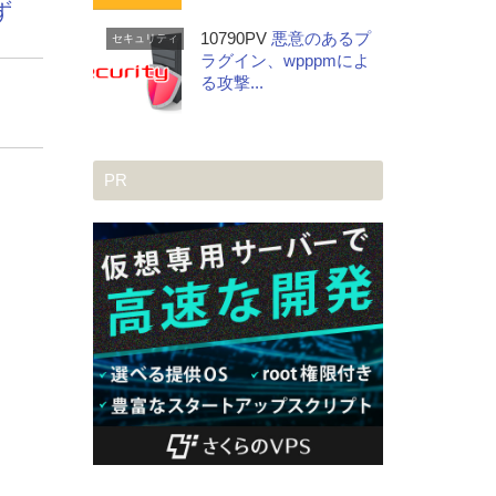
ず
10790PV
悪意のあるプ
セキュリティ
ラグイン、wpppmによ
0
る攻撃...
PR