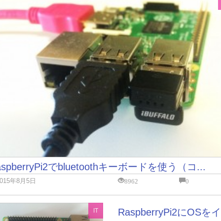
aspberryPi2でbluetoothキーボードを使う（コ...
8962
0
2015年8月5日
RaspberryPi2にOSを
IT