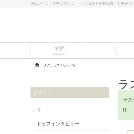
Wizup!（ウィズアップ）は、「小さな会社の知恵袋」をテーマ
経営
IT
Management
IT
タグ : ラズベリーパイ
ラ
カテゴリ
ラズ
IT
IT
トップインタビュー