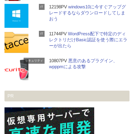
12198PV
windows10に今すぐアップグ
IT
レードするならダウンロードしてしま
おう
11744PV
WordPress配下で特定のディ
IT
レクトリだけBasic認証を使う際にエラ
ーが出たら
10807PV
悪意のあるプラグイン、
セキュリティ
wpppmによる攻撃
PR